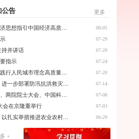
知公告
更多
东风浩荡开新局——习近平经济思想指引中国经济高质量发展行稳致远
08-05
示
07-29
主持并讲话
07-29
要指示
07-24
习近平在上海考察时强调全面践行人民城市理念高质量推进城市更新
07-20
李强主持召开国务院常务会议 进一步部署防汛抗洪救灾工作等
07-14
快讯：国家科学技术奖励大会、两院院士大会、中国科协第十一次全国代表大会8日上午在京召开。习近平为国家最高科学技术奖获得者等颁奖并发表重要讲话
07-08
年大会在京隆重举行
07-03
专场招聘会
市技师学院完成第二届
习近平在山东德州考察时强调 以扎实举措推进农业农村现代化 用勤劳和智慧创造更加美好生活
06-29
多 +